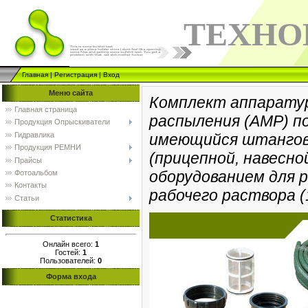
ТЕХНО
Главная
|
Регистрация
|
Вход
Меню сайта
Комплект аппарату
Главная страница
распыления (АМР) 
Продукция Опрыскиватели
Гидравлика
имеющийся штангов
Продукция РЕМНИ
(прицепной, навесно
Прайсы
оборудованием для 
Фотоальбом
Контакты
рабочего раствора (
Статьи
Статистика
Онлайн всего:
1
Гостей:
1
Пользователей:
0
Форма входа