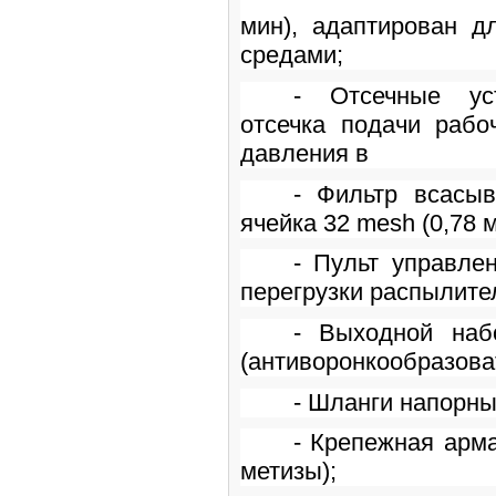
мин), адаптирован д
средами;
- Отсечные уст
отсечка подачи рабо
давления в систе
- Фильтр всасы
ячейка 32
mesh
(0,78 м
- Пульт управле
перегрузки распылител
- Выходной наб
(антиворонкообразова
- Шланги напорн
- Крепежная арма
метизы);