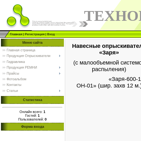
ТЕХНО
Главная
|
Регистрация
|
Вход
Меню сайта
Навесные опрыскивате
Главная страница
«Заря»
Продукция Опрыскиватели
(с малообъемной систем
Гидравлика
Продукция РЕМНИ
распыления)
Прайсы
«Заря-600-12
Фотоальбом
ОН-01» (шир. захв 12 м.
Контакты
Статьи
Статистика
Онлайн всего:
1
Гостей:
1
Пользователей:
0
Форма входа