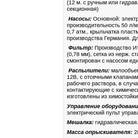
(12 м. с ручным или гидра
секционная)
Насосы:
Основной:
элект
производительность 50 л/м
0,7 атм., крыльчатка плас
производства Германия. Д
Фильтр:
Производство Ит
(0,78 мм), сетка из нерж. с
смонтирован с насосом ед
Распылители:
малообъем
12В, с отсечными клапана
рабочего раствора, в случ
контактирующие с химичес
изготовлены из химостойки
Управление оборудован
электрический пульт управ
Мешалка:
гидравлическая
Масса опрыскивателя:
2