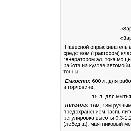
«Зар
«Зар
Навесной опрыскиватель а
средством (трактором) кла
генератором эл. тока мощн
работа на кузове автомоб
тонны.
Емкости:
600 л. для рабо
в горловине,
15 л. для мытья
Штанга:
16м, 18м ручным
предохранением распылите
регулировка высоты 0,3-1,
(лебедка), маятниковый м