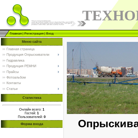
ТЕХНО
Главная
|
Регистрация
|
Вход
Меню сайта
Главная страница
Продукция Опрыскиватели
Гидравлика
Продукция РЕМНИ
Прайсы
Фотоальбом
Контакты
Статьи
Статистика
Онлайн всего:
1
Гостей:
1
Пользователей:
0
Опрыскива
Форма входа