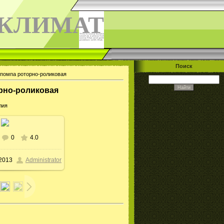
КЛИМАТ
Поиск
помпа роторно-роликовая
рно-роликовая
лия
0
4.0
.2013
Administrator