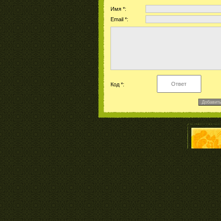
Имя *:
Email *:
Код *: