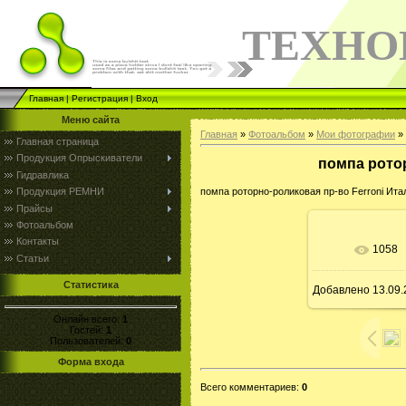
ТЕХНО
Главная
|
Регистрация
|
Вход
Меню сайта
Главная
»
Фотоальбом
»
Мои фотографии
» 
Главная страница
Продукция Опрыскиватели
помпа рото
Гидравлика
Продукция РЕМНИ
помпа роторно-роликовая пр-во Ferroni Ита
Прайсы
Фотоальбом
Контакты
1058
Статьи
Статистика
Добавлено
13.09
Онлайн всего:
1
Гостей:
1
Пользователей:
0
Форма входа
Всего комментариев
:
0